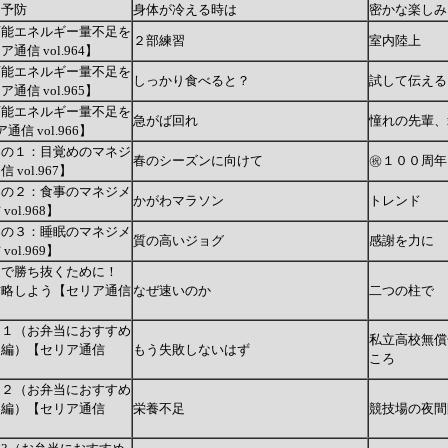
テ予防
身体が冷える時は
密かな楽しみ
可能エネルギー量不足を
２部練習
室内陸上
信 vol.964】
可能エネルギー量不足を
しっかり食べると？
試して伝える
信 vol.965】
可能エネルギー量不足を
急がば回れ
憧れの先輩、
信 vol.966】
その１：目覚めのマネジ
春のシーズンに向けて
㊗１００周年
vol.967】
その２：食事のマネジメ
かがわマラソン
トレンド
ol.968】
その３：睡眠のマネジメ
質の高いジョグ
感謝を力に
ol.969】
選で勝ち抜くために！
攻略しよう【セリア通信
なぜ速いのか
二つの柱で
 １（お弁当におすすめ
私立高校無償
ン編）【セリア通信
もう失敗しないはず
ころ
 ２（お弁当におすすめ
ム編）【セリア通信
栄養不足
競技場の夜間