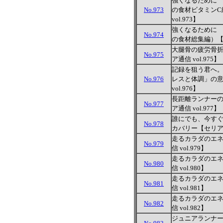
強くなるために 
No.973
の食材ビタミンC
vol.973】
強くなるために 
No.974
の食材総集編）【セ
大腿骨の疲労骨
No.975
ア通信 vol.975】
記録を狙う君へ
No.976
レスと体調」の
vol.976】
長距離ランナー
No.977
ア通信 vol.977】
誰にでも、今す
No.978
カバリー【セリア通信
走るカラダのエ
No.979
信 vol.979】
走るカラダのエ
No.980
信 vol.980】
走るカラダのエ
No.981
信 vol.981】
走るカラダのエ
No.982
信 vol.982】
ジュニアランナ