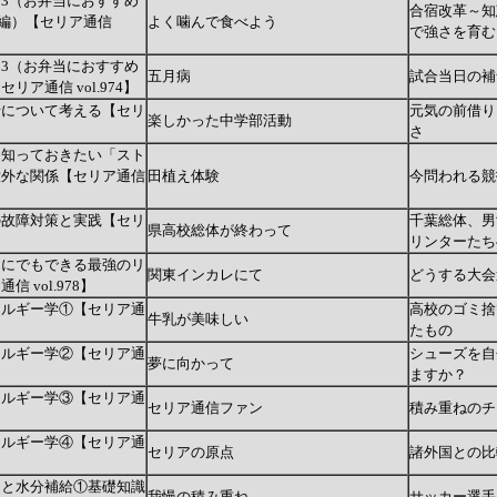
3（お弁当におすすめ
合宿改革～知
編）【セリア通信
よく噛んで食べよう
で強さを育む
3（お弁当におすすめ
五月病
試合当日の補
リア通信 vol.974】
折について考える【セリ
元気の前借り
楽しかった中学部活動
さ
。知っておきたい「スト
意外な関係【セリア通信
田植え体験
今問われる競
の故障対策と実践【セリ
千葉総体、男
県高校総体が終わって
リンターたち
ぐにでもできる最強のリ
関東インカレにて
どうする大会
 vol.978】
ネルギー学①【セリア通
高校のゴミ捨
牛乳が美味しい
たもの
ネルギー学②【セリア通
シューズを自
夢に向かって
ますか？
ネルギー学③【セリア通
セリア通信ファン
積み重ねのチ
ネルギー学④【セリア通
セリアの原点
諸外国との比
ーと水分補給①基礎知識
我慢の積み重ね
サッカー選手