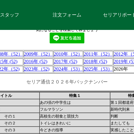
スタッフ
注文フォーム
セリアリポー
気になることを検索してみましょう
008年（52）
2009年（52）
2010年（52）
2011年（52）
2012年（
15年 (52)
2016年 (52)
2017年 (52)
2018年 (52)
2019年 (5
22年（52)
2023年（52)
2024年（53）
2025年（53）
2026年
セリア通信２０２６年バックナンバー
タイトル
特集１
特
あの頃の中学生は
第１回都道府
ぶ
フルマラソン
新時代到来
う その１
高校生の朝食と競技力
判断
う その２
トイレはきれいに
またしても
う その３
今どきの指導
実感したこと