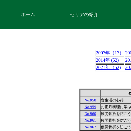
ホーム
セリアの紹介
2007年（17）
2
2014年 (52)
20
2021年（52)
20
No.958
食生活の心得
No.959
お正月料理に学
No.960
疲労骨折を防ご
No.961
疲労骨折を防ご
No.962
疲労骨折を防ご