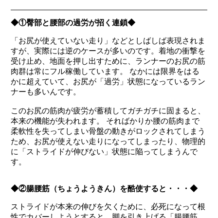
◆①臀部と腰部の過労が招く連鎖◆
「お尻が使えていない走り」などとしばしば表現されま
すが、実際には逆のケースが多いのです。着地の衝撃を
受け止め、地面を押し出すために、ランナーのお尻の筋
肉群は常にフル稼働しています。 なかには限界をはる
かに超えていて、お尻が「過労」状態になっているラン
ナーも多いんです。
このお尻の筋肉が疲労が蓄積してガチガチに固まると、
本来の機能が失われます。 そればかりか腰の筋肉まで
柔軟性を失ってしまい骨盤の動きがロックされてしまう
ため、お尻が使えない走りになってしまったり、物理的
に「ストライドが伸びない」状態に陥ってしまうんで
す。
◆②腸腰筋（ちょうようきん）を酷使すると・・・◆
ストライドが本来の伸びを欠くために、必死になって根
性でカバーしようとすると、脚を引き上げる「腸腰筋