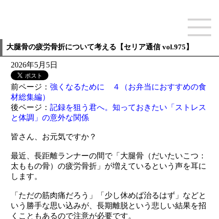
大腿骨の疲労骨折について考える【セリア通信 vol.975】
2026年5月5日
前ページ：
強くなるために ４（お弁当におすすめの食
材総集編）
後ページ：
記録を狙う君へ。知っておきたい「ストレス
と体調」の意外な関係
皆さん、お元気ですか？
最近、長距離ランナーの間で「大腿骨（だいたいこつ：
太ももの骨）の疲労骨折」が増えているという声を耳に
します。
「ただの筋肉痛だろう」「少し休めば治るはず」などと
いう勝手な思い込みが、長期離脱という悲しい結果を招
くこともあるので注意が必要です。