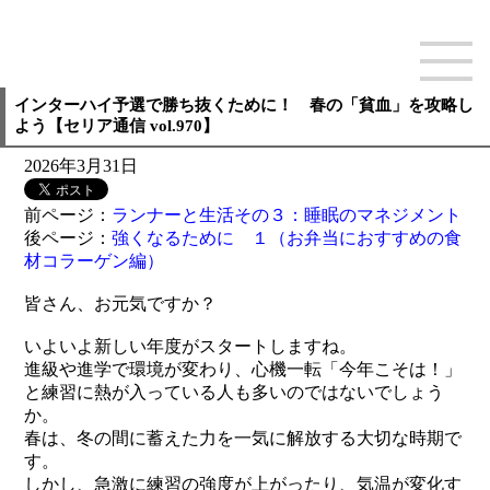
インターハイ予選で勝ち抜くために！ 春の「貧血」を攻略し
よう【セリア通信 vol.970】
2026年3月31日
前ページ：
ランナーと生活その３：睡眠のマネジメント
後ページ：
強くなるために １（お弁当におすすめの食
材コラーゲン編）
皆さん、お元気ですか？
いよいよ新しい年度がスタートしますね。
進級や進学で環境が変わり、心機一転「今年こそは！」
と練習に熱が入っている人も多いのではないでしょう
か。
春は、冬の間に蓄えた力を一気に解放する大切な時期で
す。
しかし、急激に練習の強度が上がったり、気温が変化す