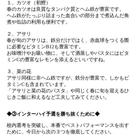
１、カツオ（初鰹）
春のカツオは良質なタンパク質とヘム鉄が豊富です。
ヘム鉄がたっぷり詰まった血合いの部分まで煮込んだ角
煮や缶詰の利用も便利です。
２、アサリ
春が旬のアサリは、鉄分だけではく、赤血球をつくる際
に必要なビタミンB12も豊富です。
お味噌汁やお吸い物に、そして酒蒸しやパスタにはビタ
ミンCの豊富なレモンを添えるといいですね。
３、菜の花
アサリ同様に非ヘム鉄ですが、鉄分が豊富で、しかもビ
タミンCも含まれています。
「アサリと菜の花のパスタ」や同じく春に旬を迎えるひ
じきご飯に和えるなど工夫してみてください。
◆③インターハイ予選を勝ち抜くために◆
校内選考を突破し、本番でベストパフォーマンスを出す
ために、今日から次の３つを徹底してください。