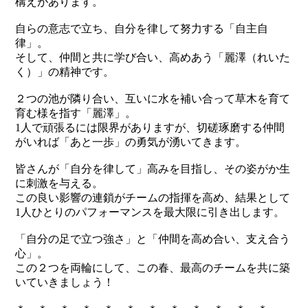
構えがあります。
自らの意志で立ち、自分を律して努力する「自主自
律」。
そして、仲間と共に学び合い、高めあう「麗澤（れいた
く）」の精神です。
２つの池が隣り合い、互いに水を補い合って草木を育て
育む様を指す「麗澤」。
1人で頑張るには限界がありますが、切磋琢磨する仲間
がいれば「あと一歩」の勇気が湧いてきます。
皆さんが「自分を律して」高みを目指し、その姿がか生
に刺激を与える。
この良い影響の連鎖がチームの指揮を高め、結果として
1人ひとりのパフォーマンスを最大限に引き出します。
「自分の足で立つ強さ」と「仲間を高め合い、支え合う
心」。
この２つを両輪にして、この春、最高のチームを共に築
いていきましょう！