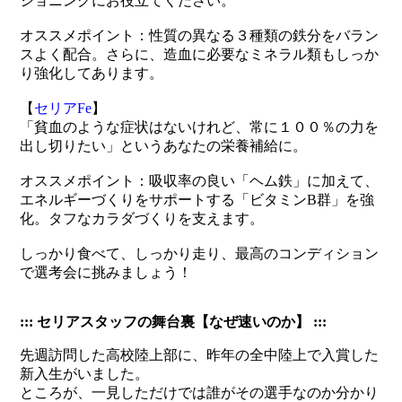
ショニングにお役立てください。
オススメポイント：性質の異なる３種類の鉄分をバラン
スよく配合。さらに、造血に必要なミネラル類もしっか
り強化してあります。
【
セリアFe
】
「貧血のような症状はないけれど、常に１００％の力を
出し切りたい」というあなたの栄養補給に。
オススメポイント：吸収率の良い「ヘム鉄」に加えて、
エネルギーづくりをサポートする「ビタミンB群」を強
化。タフなカラダづくりを支えます。
しっかり食べて、しっかり走り、最高のコンディション
で選考会に挑みましょう！
::: セリアスタッフの舞台裏【なぜ速いのか】 :::
先週訪問した高校陸上部に、昨年の全中陸上で入賞した
新入生がいました。
ところが、一見しただけでは誰がその選手なのか分かり