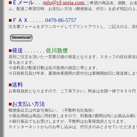
■
Ｅメール
. . .
nfo@cf-seria.com
i
ご希望の商品名、個数、お
ム、配達ご希望日時、お支払い方法（郵便振込、代引）を必ず明記の上
■
ＦＡＸ
. . . .
.
0470-86-5757
注文書フォームをダウンロードしてプリントアウトし、ご記入の上、送
■
発送
. . . .
. . .
佐川急便
原則ご注文を頂いた一営業日後の発送となります。スタッフの在社状況
送もあります。
※送料及び配達日数は佐川急便の規定に準じます。
※日祝祭日及び年末、夏期休業期間の受付分は業務開始日に発送致しま
■
送料
お客様負担となりますので、ご了承下さい。料金は全国一律で６５０円
■
お支払い方法
郵便振込又は代金引換払い。（手数料当社負担）
※振込用紙は商品に同封致しますので、到着後2週間以内にお振込み願
※銀行振込でもお受けしますが、手数料はお客様負担となります。
※インターネットからのお申し込みは、代引きのみとさせていただきま