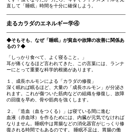
直して「睡眠」時間を十分に確保しよう。
走るカラダのエネルギー学④
◆そもそも、なぜ「睡眠」が貧血や故障の改善に関係あ
るの？◆
「しっかり食べて、よく寝ること。」
耳が痛くなるほど言われてきた、この言葉には、ランナ
ーにとって重要な科学的根拠があります。
１、成長ホルモンによる「カラダの修復」
深く眠れば眠るほど、大量の「成長ホルモン」が分泌さ
れます。これが傷ついた筋肉などの組織を修復し、故障
の回復を早め、骨や筋肉を強くします。
２、「造血（血をつくる）」は寝ている間に進む
血液（赤血球）を作るためには、内臓が元気でなければ
なりません。睡眠中は胃腸などの消化器官がじっくり修
復される時間でもあるのです。 睡眠不足は、胃腸の働