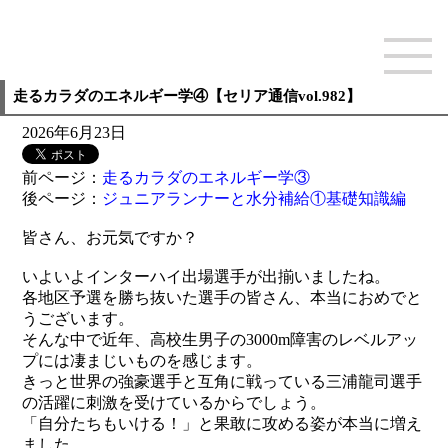
走るカラダのエネルギー学④【セリア通信vol.982】
2026年6月23日
前ページ：
走るカラダのエネルギー学③
後ページ：
ジュニアランナーと水分補給①基礎知識編
皆さん、お元気ですか？
いよいよインターハイ出場選手が出揃いましたね。
各地区予選を勝ち抜いた選手の皆さん、本当におめでと
うございます。
そんな中で近年、高校生男子の3000m障害のレベルアッ
プには凄まじいものを感じます。
きっと世界の強豪選手と互角に戦っている三浦龍司選手
の活躍に刺激を受けているからでしょう。
「自分たちもいける！」と果敢に攻める姿が本当に増え
ました。