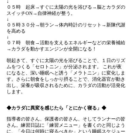
↓
０５時 起床→すぐに太陽の光を浴びる→脳とカラダの
スイッチON→自律神経が整う。
↓
０５時３０分→朝ラン→体内時計のリセット→新陳代謝
を高める
↓
０７時 朝食→活動を支えるエネルギーなどの栄養補給
→カラダを動かすエンジンが全開になる！
朝起きて、すぐに太陽の光を浴びることで、１日のリズ
ムをつくる「セロトニン」が分泌されます。 これが夜
になると、深い睡眠へと誘う「メラトニン」に変化しま
す。さらに朝食をしっかり摂ることで、消化器官が動き
出し、栄養が吸収されるために、カラダの活動が活発化
します。
◆カラダに異変を感じたら「とにかく寝る」◆
指導者の皆さん、保護者の皆さん、そしてランナーの皆
さん。練習日誌に「練習メニュー」を書くのと同じよう
に、「今日は何時に寝るべきか」という睡眠スケジュー