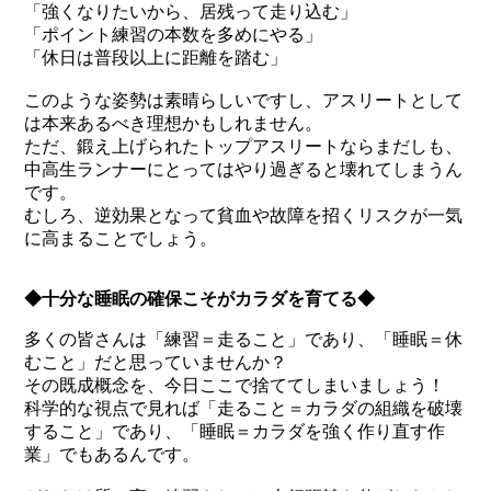
「強くなりたいから、居残って走り込む」
「ポイント練習の本数を多めにやる」
「休日は普段以上に距離を踏む」
このような姿勢は素晴らしいですし、アスリートとして
は本来あるべき理想かもしれません。
ただ、鍛え上げられたトップアスリートならまだしも、
中高生ランナーにとってはやり過ぎると壊れてしまうん
です。
むしろ、逆効果となって貧血や故障を招くリスクが一気
に高まることでしょう。
◆十分な睡眠の確保こそがカラダを育てる◆
多くの皆さんは「練習＝走ること」であり、「睡眠＝休
むこと」だと思っていませんか？
その既成概念を、今日ここで捨ててしまいましょう！
科学的な視点で見れば「走ること＝カラダの組織を破壊
すること」であり、「睡眠＝カラダを強く作り直す作
業」でもあるんです。