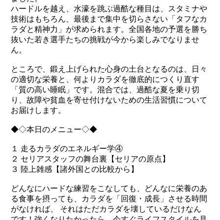
ハードルを越え、水濠を跳ぶ過酷な種目は、スタミナや
技術はもちろん、最後まで集中を切らさない「タフなカ
ラダと精神力」が求められます。全国各地の予選を勝ち
抜いた若き選手たちの挑戦が今から楽しみでなりませ
ん。
ところで、鍛え上げられた心身の土台となるのは、日々
の適切な栄養と、何よりカラダを徹底的につくり直す
「質の高い睡眠」です。混合では、過酷な夏を乗り切
り、故障や貧血を寄せ付けないための生活習慣について
お届けします。
◆◇本日のメニュー◇◆
１ 走るカラダのエネルギー学④
２ セリアスタッフの舞台裏【セリアの原点】
３ 陸上雑感【諸外国との比較から】
どんなにハードな練習をこなしても、どんなに栄養のあ
る食事を摂っても、カラダを「回復・成長」させる時間
がなければ、 それはただカラダを壊しているだけなん
です！強くなりたかったら、今すぐライフスタイルを見