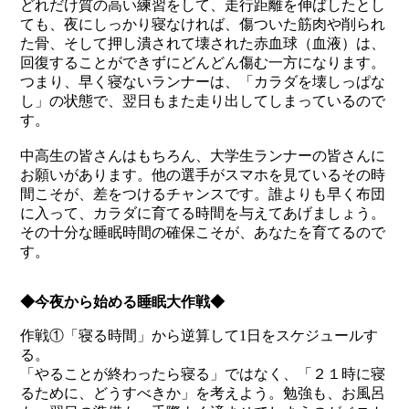
どれだけ質の高い練習をして、走行距離を伸ばしたとし
ても、夜にしっかり寝なければ、傷ついた筋肉や削られ
た骨、そして押し潰されて壊された赤血球（血液）は、
回復することができずにどんどん傷む一方になります。
つまり、早く寝ないランナーは、「カラダを壊しっぱな
し」の状態で、翌日もまた走り出してしまっているので
す。
中高生の皆さんはもちろん、大学生ランナーの皆さんに
お願いがあります。他の選手がスマホを見ているその時
間こそが、差をつけるチャンスです。誰よりも早く布団
に入って、カラダに育てる時間を与えてあげましょう。
その十分な睡眠時間の確保こそが、あなたを育てるので
す。
◆今夜から始める睡眠大作戦◆
作戦①「寝る時間」から逆算して1日をスケジュールす
る。
「やることが終わったら寝る」ではなく、「２１時に寝
るために、どうすべきか」を考えよう。勉強も、お風呂