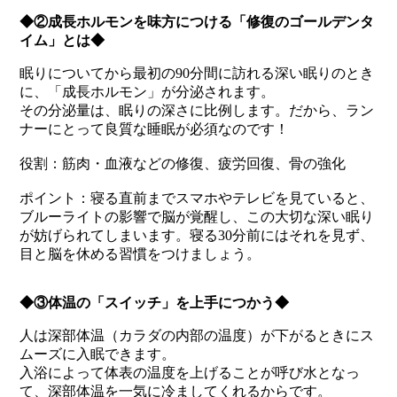
◆②成長ホルモンを味方につける「修復のゴールデンタ
イム」とは◆
眠りについてから最初の90分間に訪れる深い眠りのとき
に、「成長ホルモン」が分泌されます。
その分泌量は、眠りの深さに比例します。だから、ラン
ナーにとって良質な睡眠が必須なのです！
役割：筋肉・血液などの修復、疲労回復、骨の強化
ポイント：寝る直前までスマホやテレビを見ていると、
ブルーライトの影響で脳が覚醒し、この大切な深い眠り
が妨げられてしまいます。寝る30分前にはそれを見ず、
目と脳を休める習慣をつけましょう。
◆③体温の「スイッチ」を上手につかう◆
人は深部体温（カラダの内部の温度）が下がるときにス
ムーズに入眠できます。
入浴によって体表の温度を上げることが呼び水となっ
て、深部体温を一気に冷ましてくれるからです。