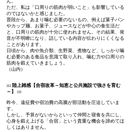
ん。
ただ、私は「口周りの筋肉が弱いこと」も影響している
のではないかと感じました。
普段から、あまり噛む必要のないもの、例えば菓子パン
やカップ麺、お菓子、ジュースなどが中心の食生活だ
と、口周りの筋肉が十分に使われません。その結果、発
音が不明瞭になり、話している内容が伝わりにくくなる
ことがあります。
日頃から、肉や魚介類、生野菜、煮物など、しっかり噛
む必要のある食品を意識て取り入れ、噛む力や口周りの
筋肉を鍛えていきましょう。
（山内）
::: 陸上雑感【合宿改革～知恵と公共施設で強さを育む
～】 :::
昨今、遠征費や宿泊費の高騰が部活動を圧迫していま
す。
しかし、予算がないからといって仲間と寝食を共にし、
心身を鍛え上げる「合宿」という貴重な機会を諦めてほ
しくはありません。