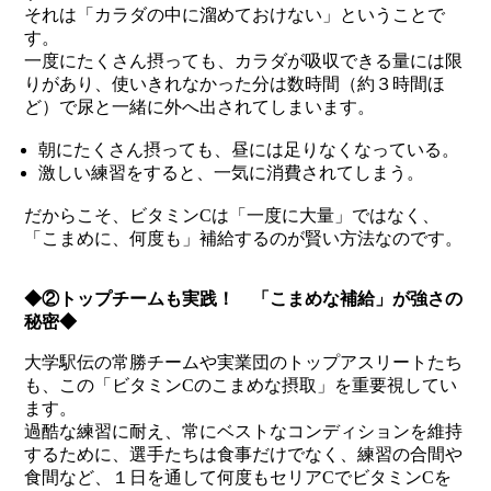
それは「カラダの中に溜めておけない」ということで
す。
一度にたくさん摂っても、カラダが吸収できる量には限
りがあり、使いきれなかった分は数時間（約３時間ほ
ど）で尿と一緒に外へ出されてしまいます。
朝にたくさん摂っても、昼には足りなくなっている。
激しい練習をすると、一気に消費されてしまう。
だからこそ、ビタミンCは「一度に大量」ではなく、
「こまめに、何度も」補給するのが賢い方法なのです。
◆②トップチームも実践！ 「こまめな補給」が強さの
秘密◆
大学駅伝の常勝チームや実業団のトップアスリートたち
も、この「ビタミンCのこまめな摂取」を重要視してい
ます。
過酷な練習に耐え、常にベストなコンディションを維持
するために、選手たちは食事だけでなく、練習の合間や
食間など、１日を通して何度もセリアCでビタミンCを