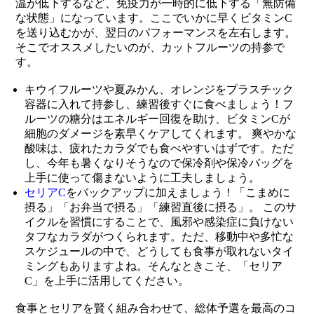
温が低下するなど、免疫力が一時的に低下する「無防備
な状態」になっています。ここでいかに早くビタミンC
を送り込むかが、翌日のパフォーマンスを左右します。
そこでオススメしたいのが、カットフルーツの持参で
す。
キウイフルーツや夏みかん、オレンジをプラスチック
容器に入れて持参し、練習後すぐに食べましょう！フ
ルーツの糖分はエネルギー回復を助け、ビタミンCが
細胞のダメージを素早くケアしてくれます。 爽やかな
酸味は、疲れたカラダでも食べやすいはずです。ただ
し、今年も暑くなりそうなので保冷剤や保冷バッグを
上手に使って傷まないように工夫しましょう。
セリアC
をバックアップに加えましょう！「こまめに
摂る」「お弁当で摂る」「練習直後に摂る」。 このサ
イクルを習慣にすることで、風邪や感染症に負けない
タフなカラダがつくられます。ただ、移動中や多忙な
スケジュールの中で、どうしても食事が取れないタイ
ミングもありますよね。そんなときこそ、「セリア
C」を上手に活用してください。
食事とセリアを賢く組み合わせて、総体予選を最高のコ