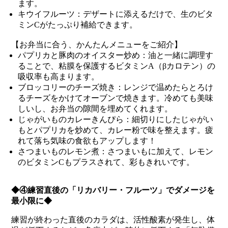
ます。
キウイフルーツ：デザートに添えるだけで、生のビタ
ミンCがたっぷり補給できます。
【お弁当に合う、かんたんメニューをご紹介】
パプリカと豚肉のオイスター炒め：油と一緒に調理す
ることで、粘膜を保護するビタミンA（βカロテン）の
吸収率も高まります。
ブロッコリーのチーズ焼き：レンジで温めたらとろけ
るチーズをかけてオーブンで焼きます。冷めても美味
しいし、お弁当の隙間を埋めてくれます。
じゃがいものカレーきんぴら：細切りにしたじゃがい
もとパプリカを炒めて、カレー粉で味を整えます。疲
れて落ち気味の食欲もアップします！
さつまいものレモン煮：さつまいもに加えて、レモン
のビタミンCもプラスされて、彩もきれいです。
◆④練習直後の「リカバリー・フルーツ」でダメージを
最小限に◆
練習が終わった直後のカラダは、活性酸素が発生し、体