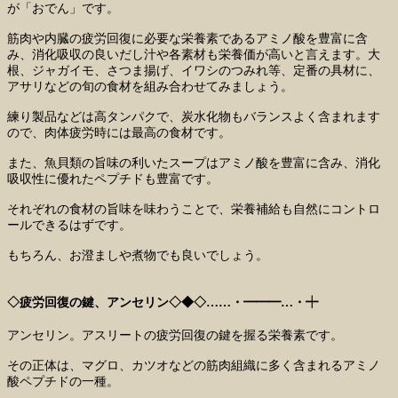
が「おでん」です。
筋肉や内臓の疲労回復に必要な栄養素であるアミノ酸を豊富に含
み、消化吸収の良いだし汁や各素材も栄養価が高いと言えます。大
根、ジャガイモ、さつま揚げ、イワシのつみれ等、定番の具材に、
アサリなどの旬の食材を組み合わせてみましょう。
練り製品などは高タンパクで、炭水化物もバランスよく含まれます
ので、肉体疲労時には最高の食材です。
また、魚貝類の旨味の利いたスープはアミノ酸を豊富に含み、消化
吸収性に優れたペプチドも豊富です。
それぞれの食材の旨味を味わうことで、栄養補給も自然にコントロ
ールできるはずです。
もちろん、お澄ましや煮物でも良いでしょう。
◇疲労回復の鍵、アンセリン◇◆◇……・━━━…・┿
アンセリン。アスリートの疲労回復の鍵を握る栄養素です。
その正体は、マグロ、カツオなどの筋肉組織に多く含まれるアミノ
酸ペプチドの一種。