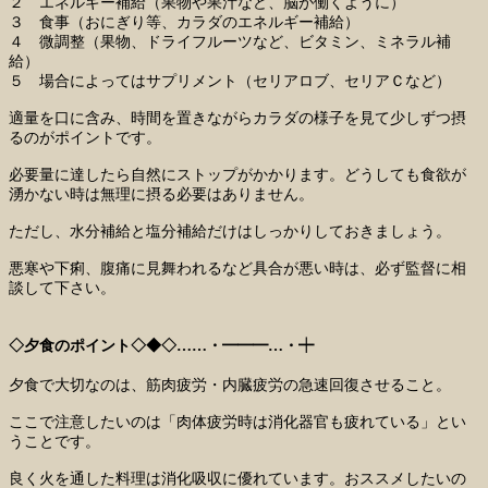
２ エネルギー補給（果物や果汁など、脳が働くように）
３ 食事（おにぎり等、カラダのエネルギー補給）
４ 微調整（果物、ドライフルーツなど、ビタミン、ミネラル補
給）
５ 場合によってはサプリメント（セリアロブ、セリアＣなど）
適量を口に含み、時間を置きながらカラダの様子を見て少しずつ摂
るのがポイントです。
必要量に達したら自然にストップがかかります。どうしても食欲が
湧かない時は無理に摂る必要はありません。
ただし、水分補給と塩分補給だけはしっかりしておきましょう。
悪寒や下痢、腹痛に見舞われるなど具合が悪い時は、必ず監督に相
談して下さい。
◇夕食のポイント◇◆◇……・━━━…・┿
夕食で大切なのは、筋肉疲労・内臓疲労の急速回復させること。
ここで注意したいのは「肉体疲労時は消化器官も疲れている」とい
うことです。
良く火を通した料理は消化吸収に優れています。おススメしたいの