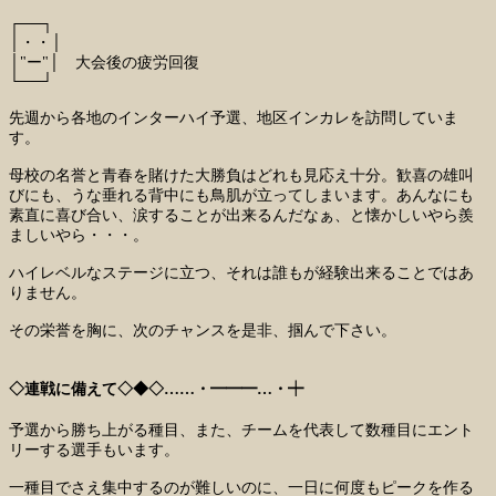
┌──┐
│・・│
│"ー"│ 大会後の疲労回復
└──┘
先週から各地のインターハイ予選、地区インカレを訪問していま
す。
母校の名誉と青春を賭けた大勝負はどれも見応え十分。歓喜の雄叫
びにも、うな垂れる背中にも鳥肌が立ってしまいます。あんなにも
素直に喜び合い、涙することが出来るんだなぁ、と懐かしいやら羨
ましいやら・・・。
ハイレベルなステージに立つ、それは誰もが経験出来ることではあ
りません。
その栄誉を胸に、次のチャンスを是非、掴んで下さい。
◇連戦に備えて◇◆◇……・━━━…・┿
予選から勝ち上がる種目、また、チームを代表して数種目にエント
リーする選手もいます。
一種目でさえ集中するのが難しいのに、一日に何度もピークを作る