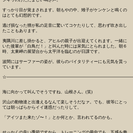
すっかり目が覚まされます。朝もやの中、雉子がケンケンと鳴くの
はとても幻想的です。
逃げ損なった狸が私の足音に驚いてコケたりして、思わず吹き出し
たこともあります。
夷隅川に差し掛かると、アヒルの親子が出迎えてくれます。一緒に
いた後輩が「白鳥だ！」と叫んだ時には呆気にとられました。朝６
時、太東岬の展望台から太平洋を臨むのが日課です。
波間にはサーファーの姿が。彼らのバイタリティーにも元気を貰っ
ています。
☆──────────────────────────────────────────
海に向かって叫んでそうですね、山根さん。(笑)
沢山の動物達と出逢えるなんて楽しそうだなァ。でも、彼等にとっ
ては朝っばらからイイ迷惑だったりして。
「アイツまた来たゾ〜！」とか何とか、言われてるのかも。
せっかくの良い季節ですから、トレーニングの最中でも、五感を働