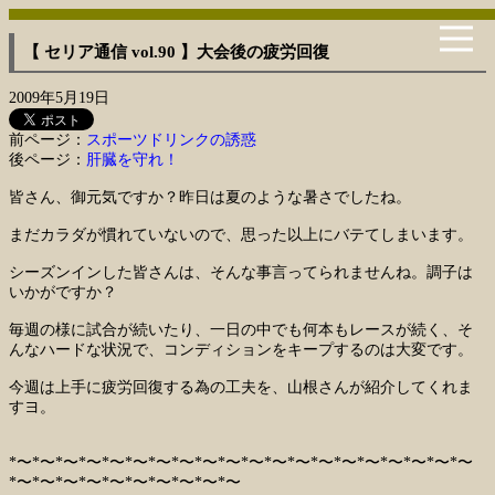
【 セリア通信 vol.90 】大会後の疲労回復
2009年5月19日
前ページ：
スポーツドリンクの誘惑
後ページ：
肝臓を守れ！
皆さん、御元気ですか？昨日は夏のような暑さでしたね。
まだカラダが慣れていないので、思った以上にバテてしまいます。
シーズンインした皆さんは、そんな事言ってられませんね。調子は
いかがですか？
毎週の様に試合が続いたり、一日の中でも何本もレースが続く、そ
んなハードな状況で、コンディションをキープするのは大変です。
今週は上手に疲労回復する為の工夫を、山根さんが紹介してくれま
すヨ。
*〜*〜*〜*〜*〜*〜*〜*〜*〜*〜*〜*〜*〜*〜*〜*〜*〜*〜*〜*〜
*〜*〜*〜*〜*〜*〜*〜*〜*〜*〜