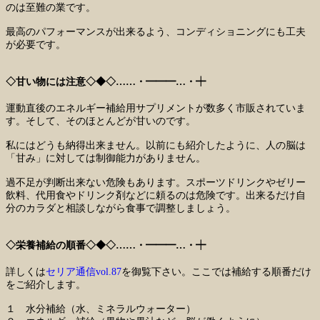
のは至難の業です。
最高のパフォーマンスが出来るよう、コンディショニングにも工夫
が必要です。
◇甘い物には注意◇◆◇……・━━━…・┿
運動直後のエネルギー補給用サプリメントが数多く市販されていま
す。そして、そのほとんどが甘いのです。
私にはどうも納得出来ません。以前にも紹介したように、人の脳は
「甘み」に対しては制御能力がありません。
過不足が判断出来ない危険もあります。スポーツドリンクやゼリー
飲料、代用食やドリンク剤などに頼るのは危険です。出来るだけ自
分のカラダと相談しながら食事で調整しましょう。
◇栄養補給の順番◇◆◇……・━━━…・┿
詳しくは
セリア通信vol.87
を御覧下さい。ここでは補給する順番だけ
をご紹介します。
１ 水分補給（水、ミネラルウォーター）