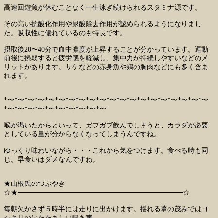
高速回遊魚が休むことなく一生泳ぎ続けられるスタミナ源です。
その高い抗酸化作用や尿酸除去作用が認められるようになりまし
た。吸収性に優れているのも特長です。
摂取後20〜40分で血中濃度が上昇することが分かっています。運動
前後に摂取すると疲労感を軽減し、集中力が持続しやすいなどのメ
リットがあります。サケなどの赤身魚や鶏の胸肉などにも多く含ま
れます。
*〜*〜*〜*〜*〜*〜*〜*〜*〜*〜*〜*〜*〜*〜*〜*〜*〜*〜*〜*〜
*〜*〜*〜*〜*〜*〜*〜*〜*〜*〜
喉が渇いたからといって、ガブガブ飲んでしまうと、カラダが必要
としている量が分からなくなってしまうんですね。
ゆっくり味わいながら・・・これから気をつけます。食べる時も同
じ。早食いはダメなんですね。
★山根氏のつぶやき
☆★──────────────────────────────────☆
毎朝欠かさず５時半には走りに出かけます。揺れる葦の茂みではヨ
シキリのけたたましい鳴き声。