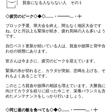
│"ー"│ 貧血になる人ならない人 その１
└──┘
◇疲労のピーク◇◆◇……・━━━…・┿
ブロック予選、県大会を終え、間もなく地区大会です
ね。ひと月以上も緊張が続き、疲れ気味の人も多いよう
です。
自己ベスト更新が続いている人は、貧血や故障と背中合
わせの状態にあります。
皆さんは今まさに、疲労のピークを迎えています。
緊張の糸が切れると、カラダが突如、悲鳴を上げる、そ
れもよくあることです。
このところ貧血や故障の相談も増えています。大勝負に
向けてカラダを絞りに絞った今こそ、栄養バランスも含
めたメンテナンスをしっかり行いましょう。
◇同じ釜の飯を食べても◇◆◇……・━━━…・┿