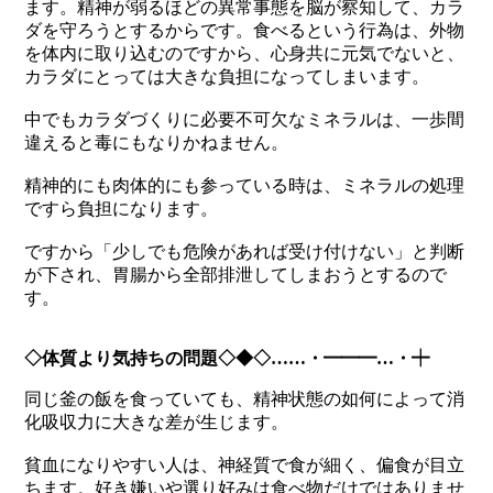
ます。精神が弱るほどの異常事態を脳が察知して、カラ
ダを守ろうとするからです。食べるという行為は、外物
を体内に取り込むのですから、心身共に元気でないと、
カラダにとっては大きな負担になってしまいます。
中でもカラダづくりに必要不可欠なミネラルは、一歩間
違えると毒にもなりかねません。
精神的にも肉体的にも参っている時は、ミネラルの処理
ですら負担になります。
ですから「少しでも危険があれば受け付けない」と判断
が下され、胃腸から全部排泄してしまおうとするので
す。
◇体質より気持ちの問題◇◆◇……・━━━…・┿
同じ釜の飯を食っていても、精神状態の如何によって消
化吸収力に大きな差が生じます。
貧血になりやすい人は、神経質で食が細く、偏食が目立
ちます。好き嫌いや選り好みは食べ物だけではありませ