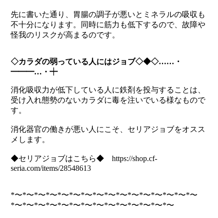
先に書いた通り、胃腸の調子が悪いとミネラルの吸収も
不十分になります。同時に筋力も低下するので、故障や
怪我のリスクが高まるのです。
◇カラダの弱っている人にはジョブ◇◆◇……・
━━━…・┿
消化吸収力が低下している人に鉄剤を投与することは、
受け入れ態勢のないカラダに毒を注いでいる様なもので
す。
消化器官の働きが悪い人にこそ、セリアジョブをオスス
メします。
◆セリアジョブはこちら◆
https://shop.cf-
seria.com/items/28548613
*〜*〜*〜*〜*〜*〜*〜*〜*〜*〜*〜*〜*〜*〜*〜*〜
*〜*〜*〜*〜*〜*〜*〜*〜*〜*〜*〜*〜*〜*〜