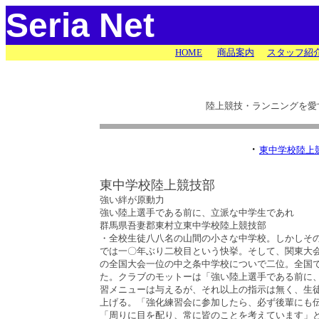
Seria Net
HOME
商品案内
スタッフ紹
陸上競技・ランニングを愛
・
東中学校陸上
東中学校陸上競技部
強い絆が原動力
強い陸上選手である前に、立派な中学生であれ
群馬県吾妻郡東村立東中学校陸上競技部
・全校生徒八八名の山間の小さな中学校。しかしそ
では一〇年ぶり二校目という快挙。そして、関東大
の全国大会一位の中之条中学校についで二位。全国
た。クラブのモットーは「強い陸上選手である前に
習メニューは与えるが、それ以上の指示は無く、生
上げる。「強化練習会に参加したら、必ず後輩にも
「周りに目を配り、常に皆のことを考えています」