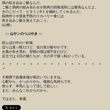
鶏の炊き込みご飯なんだ。
ご飯と鶏肉の組み合わせが筋肉の回復成長には最高なんだよ。
きのこだって、ビタミンB１を補給してくれるんだ。
筋肉作りや貧血予防のリカバリー食には
炊き込みご飯を覚えておこう。
(山根）
::: 山サンのつぶやき :::
田んぼの中の一軒家。
辺りは真っ暗だけど、虫の音が賑やかです。
台風が吹き荒れ、翌朝の僕は寝不足だけど、
足元では３匹の猫たちが、大の字で寝っ転がっている。
＊ ＊ ＊ ＊ ＊ ＊ ＊ ＊ ＊ ＊ ＊ ＊ ＊ ＊ ＊
＊
大相撲で負傷休場が相次いでいますね。
心配やら、がっかりやら、複雑な気持ちです。
焦らず、本気になって治して欲しい。
まだ、みんなこれからだから。
ではまた、来週。