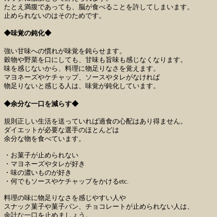
たとえ満腹であっても、脳が食べることを許してしまいます。
止められないのはそのためです。
◆味覚の鈍化◆
強い甘味への慣れが味覚を鈍らせます。
穀物や野菜を口にしても、甘味も旨味も感じなくなります。
味を感じないから、料理に物足りなさを覚えます。
マヨネーズやケチャップ、ソースやタレがなければ
物足りないと感じる人は、味覚が鈍化しています。
◆余分な一口を減らす◆
規則正しい生活を送っていれば過食の心配はあり得ません。
ダイエットが必要な選手のほとんどは
余分な物を食べています。
・お菓子が止められない
・マヨネーズやタレが好き
・味の濃いものが好き
・何でもソースやケチャップをかけるetc.
料理の味に物足りなさを感じやすい人や
スナック菓子や菓子パン、チョコレートが止められない人は、
余計な一口を止めましょう。