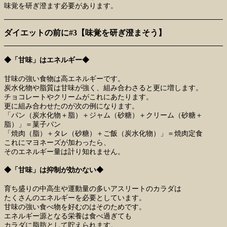
味覚を研ぎ澄ます必要があります。
ダイエットの前に#3【味覚を研ぎ澄まそう】
◆「甘味」はエネルギー◆
甘味の強い食物は高エネルギーです。
炭水化物や脂質は甘味が強く、組み合わさると更に増します。
チョコレートやクリームがこれにあたります。
更に組み合わせたのが次の例になります。
「パン（炭水化物＋脂）＋ジャム（砂糖）＋クリーム（砂糖＋
脂）」＝菓子パン
「焼肉（脂）＋タレ（砂糖）＋ご飯（炭水化物）」＝焼肉定食
これにマヨネーズが加わったら、
そのエネルギー量は計り知れません。
◆「甘味」は抑制が効かない◆
育ち盛りの中高生や運動量の多いアスリートのカラダは
たくさんのエネルギーを必要としています。
甘味の強い食べ物を好むのはそのためです。
エネルギー源となる栄養は食べ過ぎても
カラダに脂肪として貯えられます。