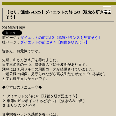
【セリア通信vol.525】ダイエットの前に#3【味覚を研ぎ澄ま
そう】
2017年9月19日
前ページ：
ダイエットの前に#２【脂質バランスを見直そう】
後ページ：
ダイエットの前に＃４【間食をやめよう】
皆さん、お元気ですか。
先週、山さんは水戸を尋ねました。
日本三名園の一つ、偕楽園の下に千波湖があります。
湖畔には１周３キロの周回コースが整備されていました。
ご老公様の銅像に見守られながら高校生たちが走っている姿が。
とても微笑ましかったです。
◆◇本日のメニュー◇◆
１ ダイエットの前に#3【味覚を研ぎ澄まそう】
２ 季節のピンポイントあどばいす【炊き込みご飯】
３ 山サンのつぶやき
食事栄養バランス感覚を養うには、