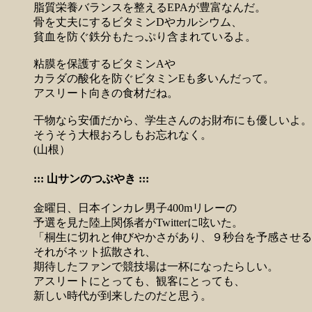
脂質栄養バランスを整えるEPAが豊富なんだ。
骨を丈夫にするビタミンDやカルシウム、
貧血を防ぐ鉄分もたっぷり含まれているよ。
粘膜を保護するビタミンAや
カラダの酸化を防ぐビタミンEも多いんだって。
アスリート向きの食材だね。
干物なら安価だから、学生さんのお財布にも優しいよ。
そうそう大根おろしもお忘れなく。
(山根）
::: 山サンのつぶやき :::
金曜日、日本インカレ男子400mリレーの
予選を見た陸上関係者がTwitterに呟いた。
「桐生に切れと伸びやかさがあり、９秒台を予感させる
それがネット拡散され、
期待したファンで競技場は一杯になったらしい。
アスリートにとっても、観客にとっても、
新しい時代が到来したのだと思う。