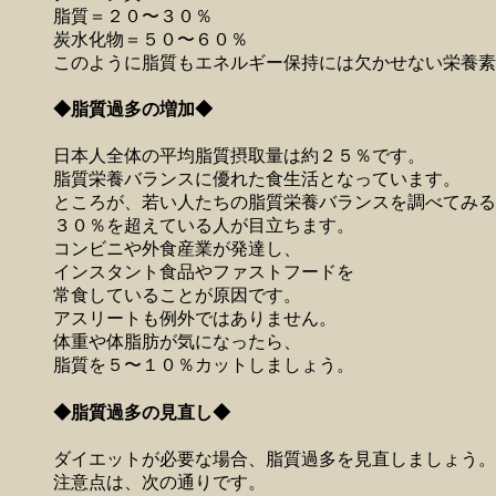
脂質＝２０〜３０％
炭水化物＝５０〜６０％
このように脂質もエネルギー保持には欠かせない栄養素
◆脂質過多の増加◆
日本人全体の平均脂質摂取量は約２５％です。
脂質栄養バランスに優れた食生活となっています。
ところが、若い人たちの脂質栄養バランスを調べてみる
３０％を超えている人が目立ちます。
コンビニや外食産業が発達し、
インスタント食品やファストフードを
常食していることが原因です。
アスリートも例外ではありません。
体重や体脂肪が気になったら、
脂質を５〜１０％カットしましょう。
◆脂質過多の見直し◆
ダイエットが必要な場合、脂質過多を見直しましょう。
注意点は、次の通りです。