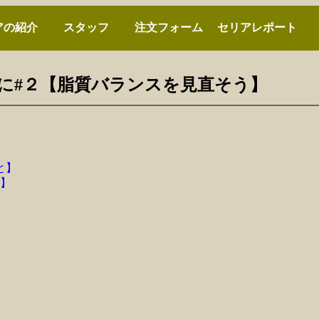
アの紹介
スタッフ
注文フォーム
セリアレポート
の前に#２【脂質バランスを見直そう】
と】
】