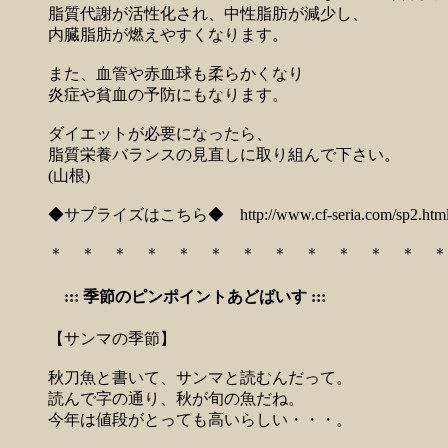
脂質代謝が活性化され、中性脂肪が減少し、
内臓脂肪が燃えやすくなります。
また、血管や赤血球も柔らかくなり
炎症や貧血の予防にもなります。
ダイエットが必要になったら、
脂質栄養バランスの見直しに取り組んで下さい。
(山根)
◆サプライズはこちら◆
http://www.cf-seria.com/sp2.htm
＊ ＊ ＊ ＊ ＊ ＊ ＊ ＊ ＊ ＊ ＊ ＊ ＊
::: 季節のピンポイントあどばいす :::
【サンマの季節】
秋刀魚と書いて、サンマと読むんだって。
読んで字の通り、秋が旬の魚だね。
今年は値段がとっても高いらしい・・・。