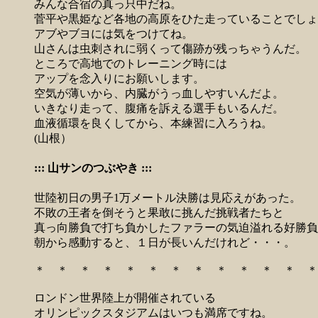
みんな合宿の真っ只中だね。
菅平や黒姫など各地の高原をひた走っていることでしょ
アブやブヨには気をつけてね。
山さんは虫刺されに弱くって傷跡が残っちゃうんだ。
ところで高地でのトレーニング時には
アップを念入りにお願いします。
空気が薄いから、内臓がうっ血しやすいんだよ。
いきなり走って、腹痛を訴える選手もいるんだ。
血液循環を良くしてから、本練習に入ろうね。
(山根）
::: 山サンのつぶやき :::
世陸初日の男子1万メートル決勝は見応えがあった。
不敗の王者を倒そうと果敢に挑んだ挑戦者たちと
真っ向勝負で打ち負かしたファラーの気迫溢れる好勝負
朝から感動すると、１日が長いんだけれど・・・。
＊ ＊ ＊ ＊ ＊ ＊ ＊ ＊ ＊ ＊ ＊ ＊ ＊
ロンドン世界陸上が開催されている
オリンピックスタジアムはいつも満席ですね。