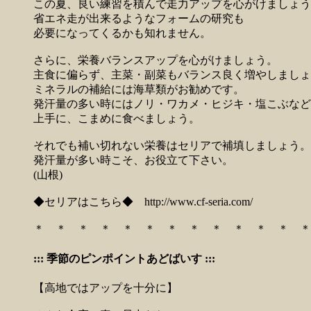
この夏、良い練習を積んで走力アップを心がけましょう
省エネ走が出来るようなフォームの研究も
必要になってくるかも知れません。
さらに、栄養バランスアップを心がけましょう。
主食に偏らず、主菜・副菜もバランス良く増やしましょ
ミネラルの補給には海草類がお勧めです。
発汗量の多い時にはノリ・ワカメ・ヒジキ・塩こぶなど
上手に、こまめに食べましょう。
それでも補い切れない栄養はセリアで補填しましょう。
発汗量が多い時こそ、お役立て下さい。
(山根)
◆セリアはこちら◆
http://www.cf-seria.com/
＊ ＊ ＊ ＊ ＊ ＊ ＊ ＊ ＊ ＊ ＊ ＊ ＊
::: 季節のピンポイントあどばいす :::
【高地ではアップを十分に】