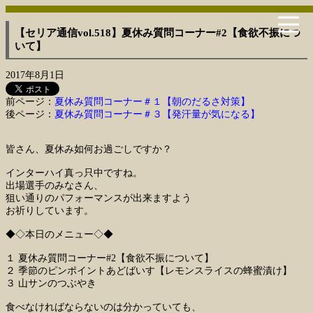
【セリア通信vol.518】夏休み質問コーナー#2【食欲不振につ
いて】
2017年8月1日
前ページ：
夏休み質問コーナー＃１【朝のだるさ対策】
後ページ：
夏休み質問コーナー＃３【発汗量が気になる】
皆さん、夏休み如何お過ごしですか？
インターハイ真っ只中ですね。
出場選手のみなさん、
狙い通りのパフォーマンスが出来ますよう
お祈りしています。
◆◇本日のメニュー◇◆
１ 夏休み質問コーナー#2【食欲不振について】
２ 季節のピンポイントあどばいす【レモンスライスの蜂蜜漬け】
３ 山サンのつぶやき
食べなければならないのは分かっていても、