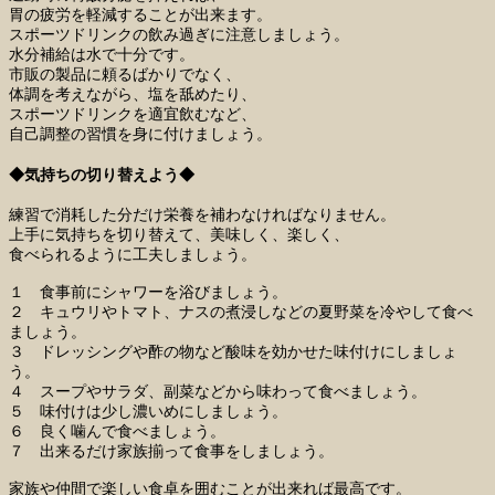
胃の疲労を軽減することが出来ます。
スポーツドリンクの飲み過ぎに注意しましょう。
水分補給は水で十分です。
市販の製品に頼るばかりでなく、
体調を考えながら、塩を舐めたり、
スポーツドリンクを適宜飲むなど、
自己調整の習慣を身に付けましょう。
◆気持ちの切り替えよう◆
練習で消耗した分だけ栄養を補わなければなりません。
上手に気持ちを切り替えて、美味しく、楽しく、
食べられるように工夫しましょう。
１ 食事前にシャワーを浴びましょう。
２ キュウリやトマト、ナスの煮浸しなどの夏野菜を冷やして食べ
ましょう。
３ ドレッシングや酢の物など酸味を効かせた味付けにしましょ
う。
４ スープやサラダ、副菜などから味わって食べましょう。
５ 味付けは少し濃いめにしましょう。
６ 良く噛んで食べましょう。
７ 出来るだけ家族揃って食事をしましょう。
家族や仲間で楽しい食卓を囲むことが出来れば最高です。