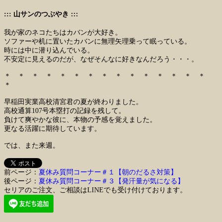
::: 山サンのつぶやき :::
我が家のネコたちはカバンが大好き。
ソファーや机に置いたカバンに無理矢理乗って眠っている。
時には中に潜り込んでいる。
不安定に見えるのだが、なぜそんなに好きなんだろう・・・。
＊ ＊ ＊ ＊ ＊ ＊ ＊ ＊ ＊ ＊ ＊ ＊ ＊ ＊ ＊
＊
早稲田実業高校清宮君の夏が終わりました。
高校通算107号本塁打の記録を残して。
負けて爽やかな彼に、本物の予感を覚えました。
更なる活躍に期待しています。
では、また来週。
前ページ：
夏休み質問コーナー＃１【朝のだるさ対策】
後ページ：
夏休み質問コーナー＃３【発汗量が気になる】
セリアのご注文、ご相談はLINEでも受け付けております。