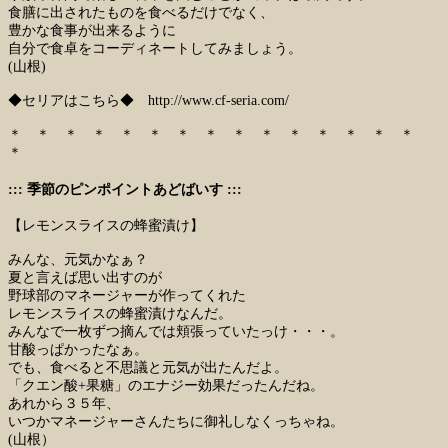
食膳に出されたものを食べるだけでなく、
豊かな食事が出来るように
自分で食卓をコーディネートしてみましょう。
(山根)
◆セリアはこちら◆
http://www.cf-seria.com/
＊ ＊ ＊ ＊ ＊ ＊ ＊ ＊ ＊ ＊ ＊ ＊ ＊ ＊ ＊
＊
::: 季節のピンポイントあどばいす :::
【レモンスライスの蜂蜜漬け】
みんな、元気かなぁ？
夏と言えば思い出すのが
野球部のマネージャーが作ってくれた
レモンスライスの蜂蜜漬けなんだ。
みんなで一枚ずつ摘んでは頬張っていたっけ・・・。
甘酸っぱかったなぁ。
でも、食べると不思議と元気が出たんだよ。
「クエン酸+果糖」のエナジー効果だったんだね。
あれから３５年、
いつかマネージャーさんたちに御礼しなくっちゃね。
(山根）