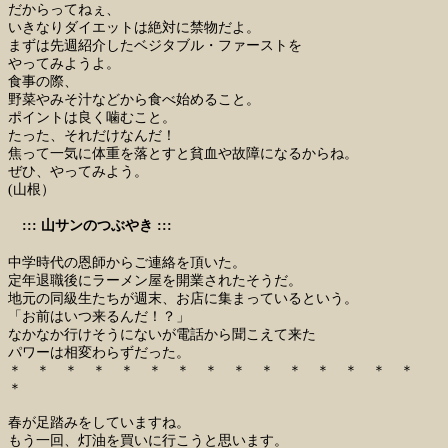
だからってねぇ、
いきなりダイエットは絶対に禁物だよ。
まずは先週紹介したベジタブル・ファーストを
やってみようよ。
食事の際、
野菜やみそ汁などから食べ始めること。
ポイントは良く噛むこと。
たった、それだけなんだ！
焦って一気に体重を落とすと貧血や故障になるからね。
ぜひ、やってみよう。
(山根）
::: 山サンのつぶやき :::
中学時代の恩師からご連絡を頂いた。
定年退職後にラーメン屋を開業されたそうだ。
地元の同級生たちが週末、お店に集まっているという。
「お前はいつ来るんだ！？」
なかなか行けそうにないが電話から聞こえて来た
パワーは相変わらずだった。
＊ ＊ ＊ ＊ ＊ ＊ ＊ ＊ ＊ ＊ ＊ ＊ ＊ ＊ ＊
＊
春が足踏みをしていますね。
もう一回、灯油を買いに行こうと思います。