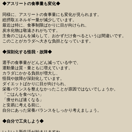
◆アスリートの食事量も変化◆
同様に、アスリートの食事量にも変化が見られます。
総摂取エネルギー量が減少しています。
最近は特に、食事制限ばかりに目が向けられ、
炭水化物は敬遠されがちです。
主食のごはんを減らして、おかずだけ食べるというは間違いです。
このことがカラダへ大きな負担となっています。
◆深刻化する怪我・故障◆
選手の食事量がどんどん減っている中で、
運動量は質・量ともに増えています。
カラダにかかる負担が増大し、
怪我や故障が深刻化しています。
ダイエットばかりに目が向けられ、
栄養バランスを整えなかったことが原因ではないでしょうか。
「ごはんを食べない」
「痩せれば速くなる」
と安易に考える前に、
自分にあった栄養バランスをしっかり考えましょう。
◆自分で工夫しよう◆
いよいよ新生活が始まりますね。