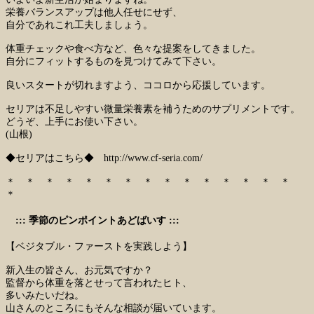
栄養バランスアップは他人任せにせず、
自分であれこれ工夫しましょう。
体重チェックや食べ方など、色々な提案をしてきました。
自分にフィットするものを見つけてみて下さい。
良いスタートが切れますよう、ココロから応援しています。
セリアは不足しやすい微量栄養素を補うためのサプリメントです。
どうぞ、上手にお使い下さい。
(山根)
◆セリアはこちら◆
http://www.cf-seria.com/
＊ ＊ ＊ ＊ ＊ ＊ ＊ ＊ ＊ ＊ ＊ ＊ ＊ ＊ ＊
＊
::: 季節のピンポイントあどばいす :::
【ベジタブル・ファーストを実践しよう】
新入生の皆さん、お元気ですか？
監督から体重を落とせって言われたヒト、
多いみたいだね。
山さんのところにもそんな相談が届いています。