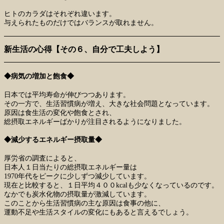
ヒトのカラダはそれぞれ違います。
与えられたものだけではバランスが取れません。
新生活の心得【その６、自分で工夫しよう】
◆病気の増加と飽食◆
日本では平均寿命が伸びつつあります。
その一方で、生活習慣病が増え、大きな社会問題となっています。
原因は食生活の変化や飽食とされ、
総摂取エネルギーばかりが注目されるようになりました。
◆減少するエネルギー摂取量◆
厚労省の調査によると、
日本人１日当たりの総摂取エネルギー量は
1970年代をピークに少しずつ減少しています。
現在と比較すると、１日平均４００kcalも少なくなっているのです。
なかでも炭水化物の摂取量が激減しています。
このことから生活習慣病の主な原因は食事の他に、
運動不足や生活スタイルの変化にもあると言えるでしょう。