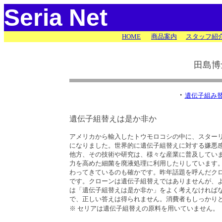
Seria Net
HOME
商品案内
スタッフ紹
田島博
・
遺伝子組み
遺伝子組替えは是か非か
アメリカから輸入したトウモロコシの中に、スター
になりました。世界的に遺伝子組替えに対する嫌悪
他方、その技術や研究は、様々な産業に普及してい
力を高めた細菌を廃液処理に利用したりしています
わってきているのも確かです。昨年話題を呼んだク
です。クローンは遺伝子組替えではありませんが、
は「遺伝子組替えは是か非か」をよく考えなければ
で、正しい答えは得られません。消費者もしっかり
※ セリアは遺伝子組替えの原料を用いていません。