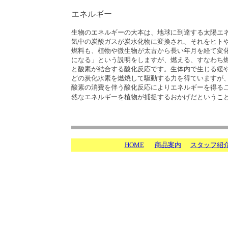
エネルギー
生物のエネルギーの大本は、地球に到達する太陽エ
気中の炭酸ガスが炭水化物に変換され、それをヒト
燃料も、植物や微生物が太古から長い年月を経て変
になる」という説明をしますが、燃える、すなわち
と酸素が結合する酸化反応です。生体内で生じる緩
どの炭化水素を燃焼して駆動する力を得ていますが
酸素の消費を伴う酸化反応によりエネルギーを得る
然なエネルギーを植物が捕捉するおかげだというこ
HOME
商品案内
スタッフ紹