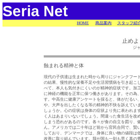
Seria Net
HOME
商品案内
スタッフ紹
止めよ
ジ
蝕まれる精神と体
現代の子供達は生まれた時から周りにジャンクフー
の結果、慢性的な栄養不足や生活習慣病を引き起こ
べて、本人も気付きにくいのが精神的症状です。加
に神経の機能を正常に保つ働きがあります。その為
す。中高生に健康アンケートを採ると、体がだるい
や、大声を出したくなる等の精神的不快を訴えてい
しょうか。心の症状は身体の症状より先に表われま
く人はあまりいないでしょう。間違った食生活を改
しまう恐れがあるのです。各々が食の自立を図り、
ん。アメリカでは二十年ほど前から官民合同で、賢
しており、デンマークでは、身体に良い物の値段は
改善に取り組んでいます。我が国も一刻も早く真の