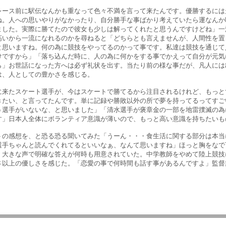
レース前に駅伝なんかも重なって色々不満を言って来たんです。優勝するには
ね。人への思いやりがなかったり、自分勝手な事ばかり考えていたら運なんか
ました。実際に勝てたので彼女も少しは解ってくれたと思うんですけどね」一
高いから一流になれるのかを尋ねると「どちらとも言えませんが、人間性を置
と思いますね。何の為に競技をやってるのかって事です。私達は競技を通じて
けですから」「落ち込んだ時に、人の為に何かをする事でかえって自分が元気
ら」お世話になった方へは必ず礼状を出す。当たり前の様な事だが、凡人には
は、人としての豊かさを感じる。
に来たスケート選手が、今はスケートで勝てるから注目されるけれど、もっと
きたい、と言ってたんです。単に記録や勝敗以外の所で夢を持ってるってすご
う選手がいないな、と思いました」「清水選手が褒章金の一部を地雷撲滅の為
す」日本人全体にボランティア意識が薄いので、もっと高い意識を持ちたいも
トの感想を、と恐る恐る聞いてみた「うーん・・・食生活に関する部分は本当
選手ちゃんと読んでくれてるといいなぁ、なんて思いますね」ほっと胸をなで
。大きな声で明確な答えが何時も用意されていた。中学教師をやめて陸上競技
さ以上の優しさを感じた。「恋愛の事で何時間も話す事があるんですよ」監督
。