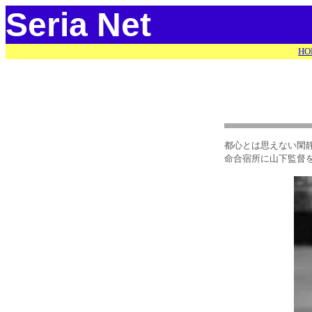
Seria Net
HO
都心とは思えない閑
命合宿所に山下監督