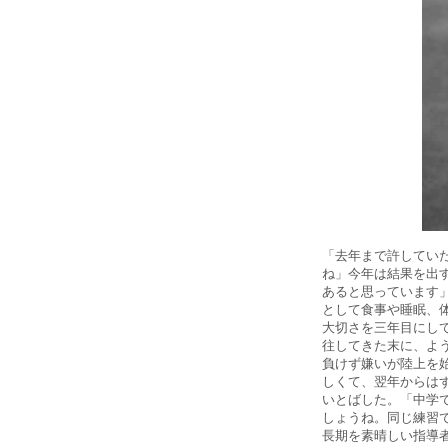
「去年まで許してい
ね」今年は結果を出
あると思っています
として食事や睡眠、
大切さを三年目にし
往してきた末に、よ
負けず嫌いが陸上を
しくて、翌年からは
いとばした。「中学
しょうね。同じ練習
長期を素晴しい指導