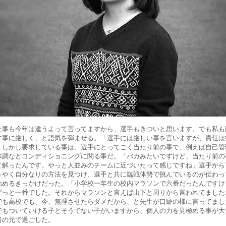
た事も今年は違うよって言ってますから、選手もきついと思います。でも私も
す事に厳しく、と語気を弾ませる。「選手には厳しい事を言いますが、責任は
」しかし要求している事は、選手にとってごく当たり前の事で、例えば自己管
体調などコンディショニングに関る事だ。「バカみたいですけど、当たり前の
て解ったんです。やっと人並みのチームに近づいたって感じですね」選手から
うやく自分なりの方法を見つけ、選手と共に臨戦体勢で挑んでいるのが伝わっ
始めるきっかけだった。「小学校一年生の校内マラソンで六番だったんですけ
ずっと一番でした。それからマラソンと言えば山下と周りから言われてました
でも高校でも、今、無理させたらダメだから、と先生が口癖の様に言ってまし
でもついていける子とそうでない子がいますから、個人の力を見極める事が大
者の元で過ごした。