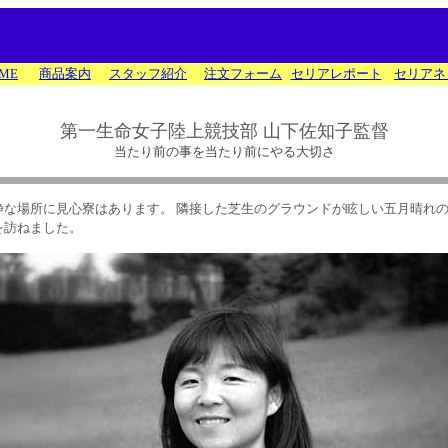
ME
商品案内
スタッフ紹介
注文フォーム
セリアレポート
セリアネ
第一生命女子陸上競技部 山下佐知子監督
当たり前の事を当たり前にやる大切さ
静な場所に見心寮はあります。 隣接した芝生のグラウンドが眩しい五月晴れ
を訪ねました。