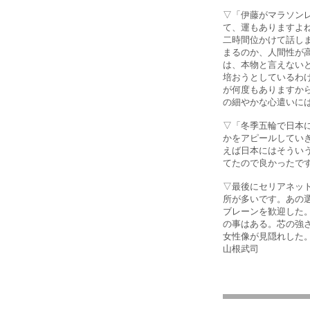
▽「伊藤がマラソン
て、運もありますよ
二時間位かけて話し
まるのか、人間性が
は、本物と言えない
培おうとしているわ
が何度もありますか
の細やかな心遣いに
▽「冬季五輪で日本
かをアピールしてい
えば日本にはそうい
てたので良かったで
▽最後にセリアネッ
所が多いです。あの
ブレーンを歓迎した
の事はある。芯の強
女性像が見隠れした
山根武司