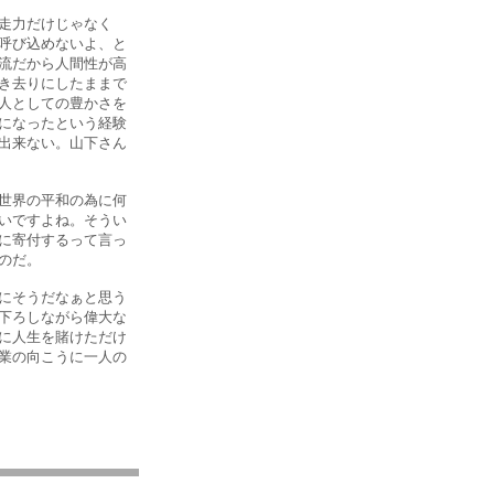
走力だけじゃなく
呼び込めないよ、と
流だから人間性が高
き去りにしたままで
人としての豊かさを
になったという経験
出来ない。山下さん
世界の平和の為に何
いですよね。そうい
に寄付するって言っ
のだ。
にそうだなぁと思う
下ろしながら偉大な
に人生を賭けただけ
業の向こうに一人の