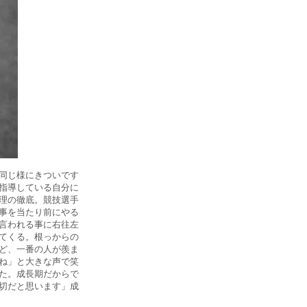
同じ様にきついです
指導している自分に
理の徹底。競技選手
事を当たり前にやる
言われる事に右往左
てくる。根っからの
ど、一番の人が羨ま
ね」と大きな声で笑
た。成長期だからで
切だと思います」成