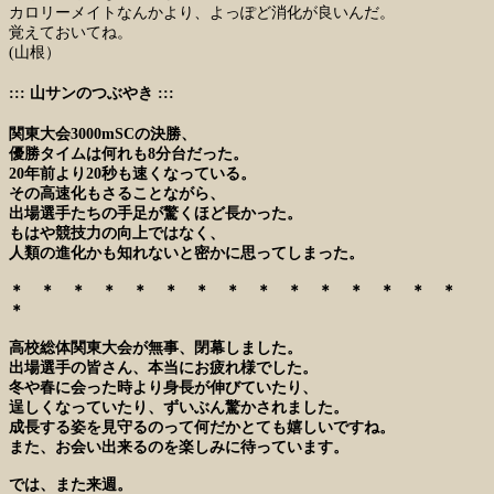
カロリーメイトなんかより、よっぽど消化が良いんだ。
覚えておいてね。
(山根）
::: 山サンのつぶやき :::
関東大会3000mSCの決勝、
優勝タイムは何れも8分台だった。
20年前より20秒も速くなっている。
その高速化もさることながら、
出場選手たちの手足が驚くほど長かった。
もはや競技力の向上ではなく、
人類の進化かも知れないと密かに思ってしまった。
＊ ＊ ＊ ＊ ＊ ＊ ＊ ＊ ＊ ＊ ＊ ＊ ＊ ＊ ＊
＊
高校総体関東大会が無事、閉幕しました。
出場選手の皆さん、本当にお疲れ様でした。
冬や春に会った時より身長が伸びていたり、
逞しくなっていたり、ずいぶん驚かされました。
成長する姿を見守るのって何だかとても嬉しいですね。
また、お会い出来るのを楽しみに待っています。
では、また来週。