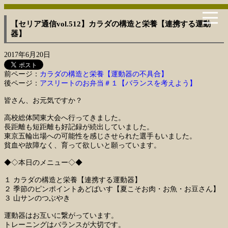
【セリア通信vol.512】カラダの構造と栄養【連携する運動
器】
2017年6月20日
前ページ：
カラダの構造と栄養【運動器の不具合】
後ページ：
アスリートのお弁当＃１【バランスを考えよう】
皆さん、お元気ですか？
高校総体関東大会へ行ってきました。
長距離も短距離も好記録が続出していました。
東京五輪出場への可能性を感じさせられた選手もいました。
貧血や故障なく、育って欲しいと願っています。
◆◇本日のメニュー◇◆
１ カラダの構造と栄養【連携する運動器】
２ 季節のピンポイントあどばいす【夏こそお肉・お魚・お豆さん】
３ 山サンのつぶやき
運動器はお互いに繋がっています。
トレーニングはバランスが大切です。