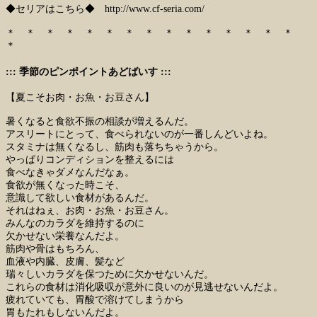
◆セリアはこちら◆
http://www.cf-seria.com/
＊ ＊ ＊ ＊ ＊ ＊ ＊ ＊ ＊ ＊ ＊ ＊ ＊ ＊ ＊
＊
::: 季節のピンポイントあどばいす :::
【夏こそお肉・お魚・お豆さん】
暑くなると食欲不振の相談が増えるんだ。
アスリートにとって、食べられないのが一番しんどいよね。
スタミナは無くなるし、筋肉も落ちちゃうから。
やっぱりコンディションを整えるには
食べなきゃダメなんだなぁ。
食欲が無くなった時こそ、
意識して欲しい食材があるんだ。
それはねぇ、お肉・お魚・お豆さん。
みんなのカラダを維持するのに
欠かせない栄養なんだよ。
筋肉や骨はもちろん、
血液や内臓、皮膚、髪など
瑞々しいカラダを保つために欠かせないんだ。
これらの食材は消化吸収が意外に良いのが見逃せないんだよ。
疲れていても、胃酸で溶けてしまうから
胃もたれもしないんだよ。