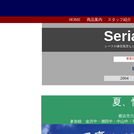
HOME
商品案内
スタッフ紹介
Seri
レースや練習風景な
更新
2004
夏、
横浜市六
参加校 金沢中・潮田中・中山中