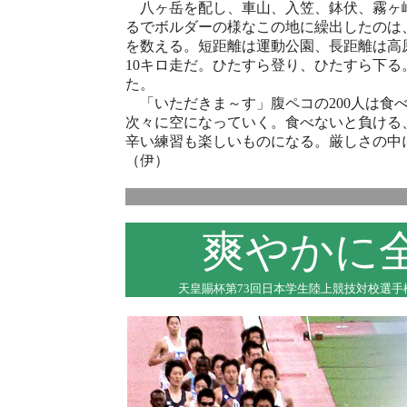
八ヶ岳を配し、車山、入笠、鉢伏、霧ヶ
るでボルダーの様なこの地に繰出したのは
を数える。短距離は運動公園、長距離は高
10キロ走だ。ひたすら登り、ひたすら下
た。
「いただきま～す」腹ペコの200人は食
次々に空になっていく。食べないと負ける
辛い練習も楽しいものになる。厳しさ
の
中
（伊）
爽やかに
天皇賜杯第73回日本学生陸上競技対校選手