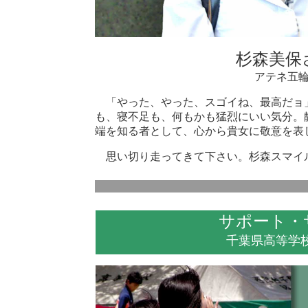
杉森美保
アテネ五
「やった、やった、スゴイね、最高だョ
も、寝不足も、何もかも猛烈にいい気分。
端を知る者として、心から貴女に敬意を
思い切り走ってきて下さい。杉森スマ
サポート・
千葉県高等学