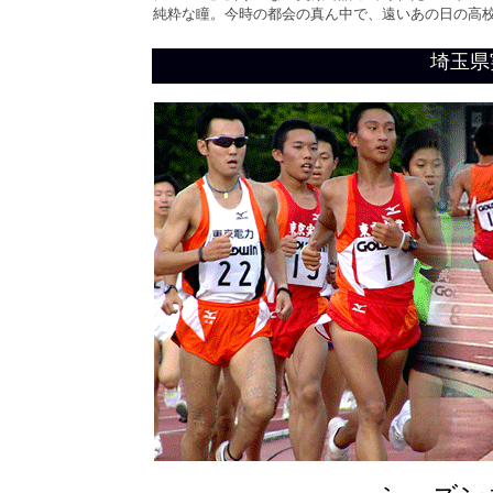
純粋な瞳。今時の都会の真ん中で、遠いあの日の高
埼玉県