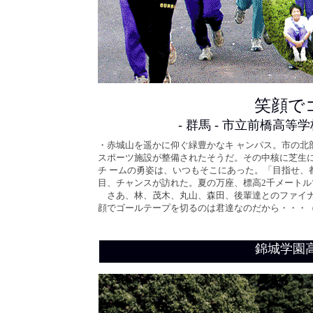
笑顔で
- 群馬 - 市立前橋高
・赤城山を遥かに仰ぐ緑豊かなキ ャンパス。市の北
スポーツ施設が整備されたそうだ。その中核に芝生に
チ ームの勇姿は、いつもそこにあった。「目指せ、
目、チャンスが訪れた。夏の万座、標高2千メート
さあ、林、茂木、丸山、森田、後輩達とのファイナ
顔でゴールテープを切るのは君達なのだから・・・
錦城学園