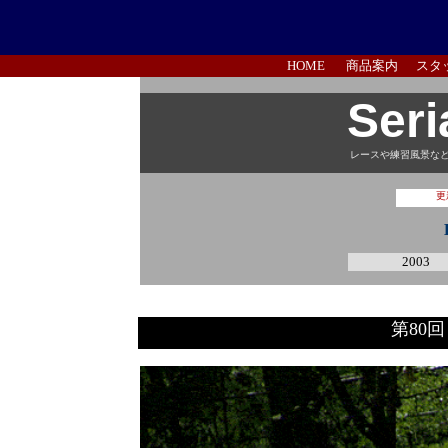
HOME
商品案内
スタ
Seri
レースや練習風景な
更
2003
第80