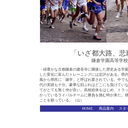
「いざ都大路、悲
鎌倉学園高等学校
・緑豊かな古都鎌倉の建長寺に隣接した歴史ある学
した変化に富んだトレーニングには定評がある。県
風から県民に「鎌学」と呼ばれ愛されている。中で
代の実績も十分。豪華な顔ぶれはどこにも負けてい
てがとても無く仲が良い。高校総体をはじめ、トラ
かっているライバルチームに勝負を挑む時が来た。
ことを願っている。（山）
HOME
商品案内
スタ