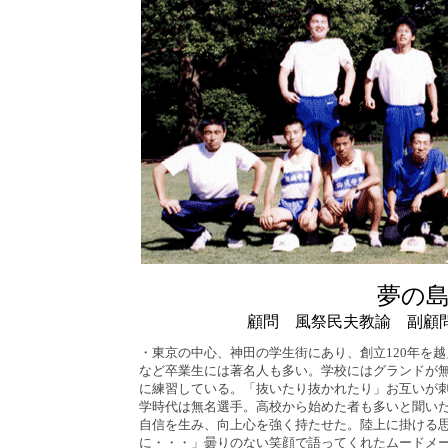
夢の
顧問 風祭民夫教諭 副顧
・東京の中心、神田の学生街にあり、創立120年を
など卒業生には著名人も多い。学校にはグランドが
に練習している。「抜いたり抜かれたり」お互いが
学時代は無名選手。高校から始めた者も多いと聞い
自信を生み、向上心を強く持たせた。陸上に掛ける
に・・・」曇りのない笑顔で語ってくれたムードメ