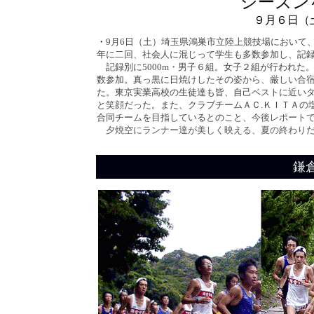
シーズン
９月６日（
・
9月6日（土）埼玉県鴻巣市立陸上競技場において
年に二回、社会人に混じって学生も多数参加し、記録
記録別に5000m・男子６組。女子２組が行われた
数参加。真っ黒に日焼けしたその姿から、厳しい合
た。東京実業高校の生徒達も皆、自己ベストに近い
と笑顔だった。また、クラブチームＡＣ.ＫＩＴＡの
合同チームを目指しているとのこと、
今後レポート
夕焼空にランナー達が美しく映える、夏の終わりだ
鎌