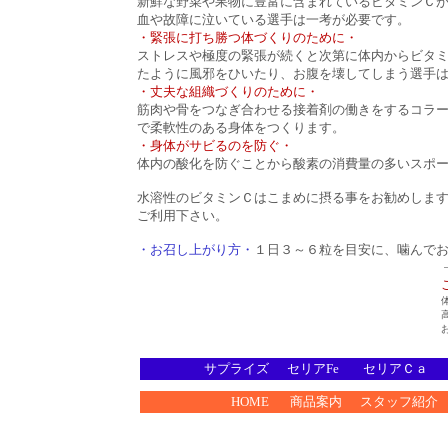
新鮮な野菜や果物に豊富に含まれているビタミンＣ
血や故障に泣いている選手は一考が必要です。
・緊張に打ち勝つ体づくりのために・
ストレスや極度の緊張が続くと次第に体内からビタ
たように風邪をひいたり、お腹を壊してしまう選手
・丈夫な組織づくりのために・
筋肉や骨をつなぎ合わせる接着剤の働きをするコラ
で柔軟性のある身体をつくります。
・身体がサビるのを防ぐ・
体内の酸化を防ぐことから酸素の消費量の多いスポ
水溶性のビタミンＣはこまめに摂る事をお勧めしま
ご利用下さい。
・お召し上がり方・
１日３～６粒を目安に、噛んで
サプライズ
セリアFe
セリアＣａ
HOME
商品案内
スタッフ紹介