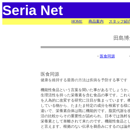
Seria Net
HOME
商品案内
スタッフ紹
田島博
・
医食同源
医食同源
健康を維持する最善の方法は疾病を予防する事です
機能性食品という言葉を聞いた事があるでしょうか
生理活性を持った栄養素を含む食品の事です。これ
を人為的に改変する研究に注目が集まっています。
している物から、たまたま特定の成分を検索する様
違いで、栄養素自体は既に機能的です。脂質代謝を改
活の比較からその重要性が認められ、日本では漁村
栄養素として単離されて来たのです。機能性食品と
と言えます。根拠のない伝承を鵜呑みにするのは論