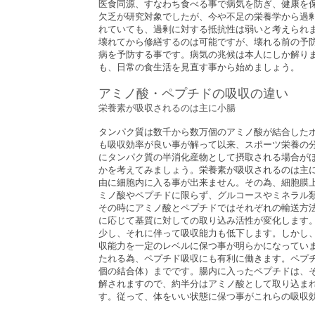
医食同源、すなわち食べる事で病気を防ぎ、健康を
欠乏が研究対象でしたが、今や不足の栄養学から過
れていても、過剰に対する抵抗性は弱いと考えられ
壊れてから修繕するのは可能ですが、壊れる前の予
病を予防する事です。病気の兆候は本人にしか解り
も、日常の食生活を見直す事から始めましょう。
アミノ酸・ペプチドの吸収の違い
栄養素が吸収されるのは主に小腸
タンパク質は数千から数万個のアミノ酸が結合した
も吸収効率が良い事が解って以来、スポーツ栄養の
にタンパク質の半消化産物として摂取される場合が
かを考えてみましょう。栄養素が吸収されるのは主
由に細胞内に入る事が出来ません。その為、細胞膜
ミノ酸やペプチドに限らず、グルコースやミネラル
その時にアミノ酸とペプチドではそれぞれの輸送方
に応じて基質に対しての取り込み活性が変化します
少し、それに伴って吸収能力も低下します。しかし
収能力を一定のレベルに保つ事が明らかになっていま
たれる為、ペプチド吸収にも有利に働きます。ペプ
個の結合体）までです。腸内に入ったペプチドは、
解されますので、約半分はアミノ酸として取り込ま
す。従って、体をいい状態に保つ事がこれらの吸収