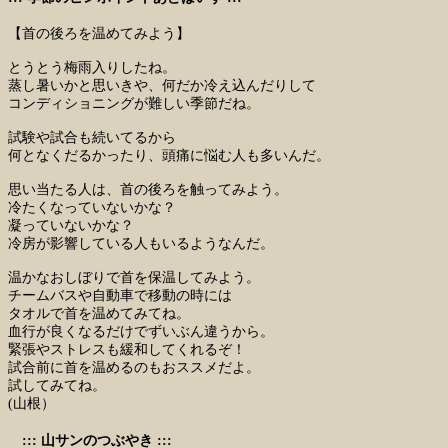
【首の後ろを温めてみよう】
とうとう梅雨入りしたね。
蒸し暑いかと思いきや、何だか冷え込んだりして
コンディショニングが難しい季節だね。
試験や試合も続いてるから
何となくだるかったり、頭痛に悩む人も多いんだ。
思い当たる人は、首の後ろを触ってみよう。
冷たくなっていないかな？
凝っていないかな？
冷房が影響している人もいるようなんだ。
温かなおしぼりで首を保温してみよう。
チームバスや自動車で移動の時には
タオルで首を温めてみてね。
血行が良くなるだけでずいぶん違うから。
緊張やストレスも緩和してくれるぞ！
試合前に首を温めるのもおススメだよ。
試してみてね。
(山根）
::: 山サンのつぶやき :::