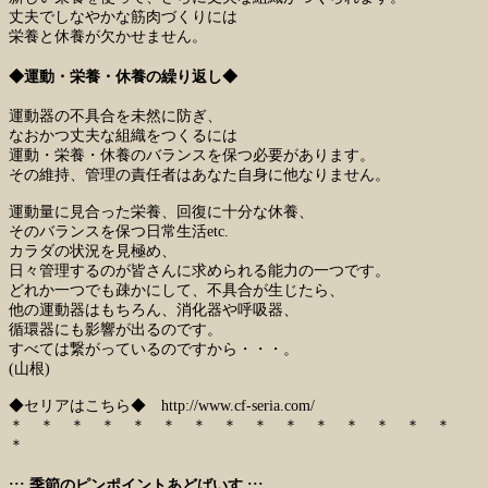
丈夫でしなやかな筋肉づくりには
栄養と休養が欠かせません。
◆運動・栄養・休養の繰り返し◆
運動器の不具合を未然に防ぎ、
なおかつ丈夫な組織をつくるには
運動・栄養・休養のバランスを保つ必要があります。
その維持、管理の責任者はあなた自身に他なりません。
運動量に見合った栄養、回復に十分な休養、
そのバランスを保つ日常生活etc.
カラダの状況を見極め、
日々管理するのが皆さんに求められる能力の一つです。
どれか一つでも疎かにして、不具合が生じたら、
他の運動器はもちろん、消化器や呼吸器、
循環器にも影響が出るのです。
すべては繋がっているのですから・・・。
(山根)
◆セリアはこちら◆
http://www.cf-seria.com/
＊ ＊ ＊ ＊ ＊ ＊ ＊ ＊ ＊ ＊ ＊ ＊ ＊ ＊ ＊
＊
::: 季節のピンポイントあどばいす :::