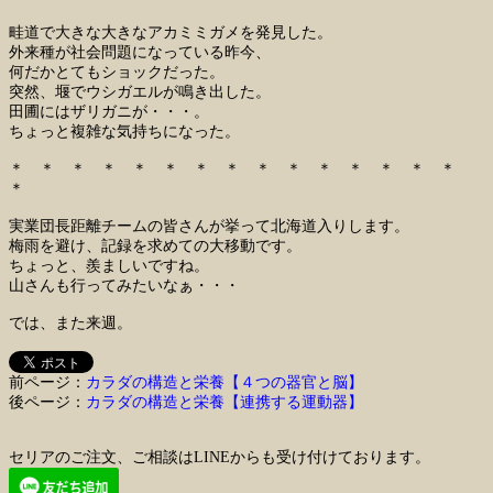
畦道で大きな大きなアカミミガメを発見した。
外来種が社会問題になっている昨今、
何だかとてもショックだった。
突然、堰でウシガエルが鳴き出した。
田圃にはザリガニが・・・。
ちょっと複雑な気持ちになった。
＊ ＊ ＊ ＊ ＊ ＊ ＊ ＊ ＊ ＊ ＊ ＊ ＊ ＊ ＊
＊
実業団長距離チームの皆さんが挙って北海道入りします。
梅雨を避け、記録を求めての大移動です。
ちょっと、羨ましいですね。
山さんも行ってみたいなぁ・・・
では、また来週。
前ページ：
カラダの構造と栄養【４つの器官と脳】
後ページ：
カラダの構造と栄養【連携する運動器】
セリアのご注文、ご相談はLINEからも受け付けております。