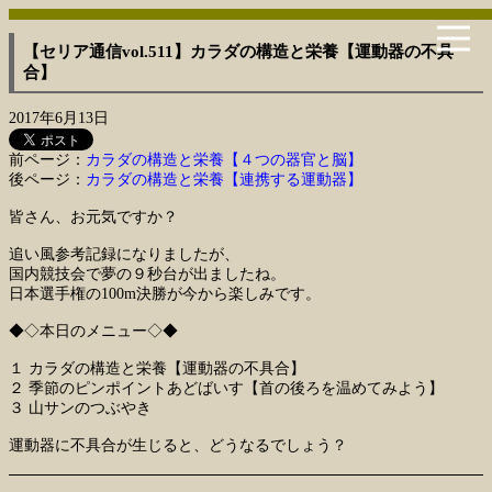
【セリア通信vol.511】カラダの構造と栄養【運動器の不具
合】
2017年6月13日
前ページ：
カラダの構造と栄養【４つの器官と脳】
後ページ：
カラダの構造と栄養【連携する運動器】
皆さん、お元気ですか？
追い風参考記録になりましたが、
国内競技会で夢の９秒台が出ましたね。
日本選手権の100m決勝が今から楽しみです。
◆◇本日のメニュー◇◆
１ カラダの構造と栄養【運動器の不具合】
２ 季節のピンポイントあどばいす【首の後ろを温めてみよう】
３ 山サンのつぶやき
運動器に不具合が生じると、どうなるでしょう？